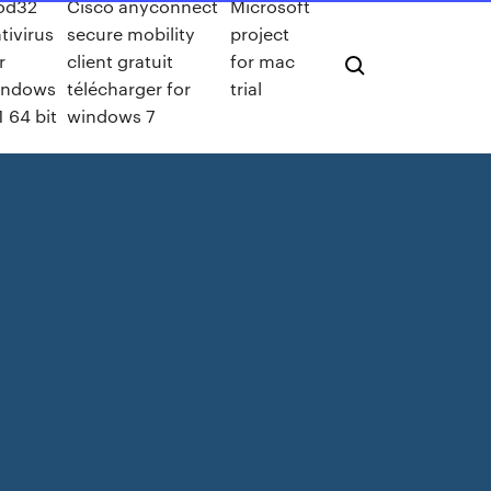
od32
Cisco anyconnect
Microsoft
tivirus
secure mobility
project
r
client gratuit
for mac
indows
télécharger for
trial
1 64 bit
windows 7