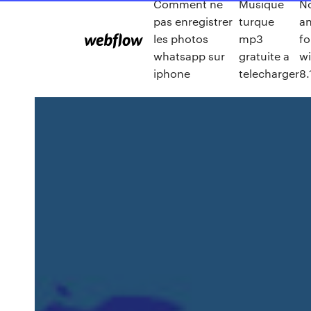
Comment ne
Musique
N
pas enregistrer
turque
an
les photos
mp3
fo
whatsapp sur
gratuite a
w
iphone
telecharger
8.